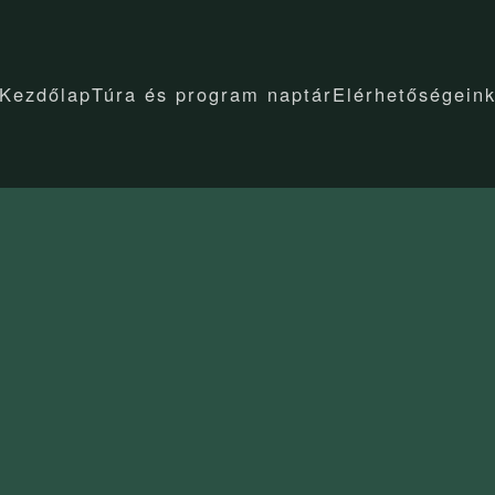
Kezdőlap
Túra és program naptár
Elérhetőségein