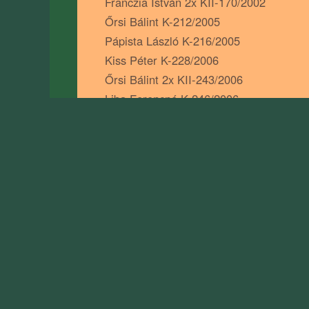
Franczia István 2x KII-170/2002
Őrsi Bálint K-212/2005
Pápista László K-216/2005
Kiss Péter K-228/2006
Őrsi Bálint 2x KII-243/2006
Liba Ferencné K-246/2006
Sárközi Illés K-247/2006
Várhegyi Lászlóné K-259/2007
Bácskai György K-273/2007
Franczia István 4x K-297/2008
Mező Pálné K-300/2008
Örsi Bálint K-304/2008
Jakab Béla K-301/2009
Bóta Attila K-330/2010
Varga Gábor K-337/2010
Sas Ervinné K-353/2011, Bükki Vörös M