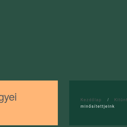
yei
Kezdőlap
Kitün
minősítettjeink