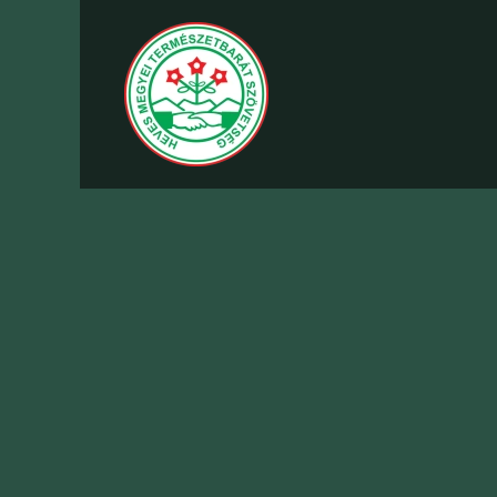
Fő tartalom átugrása