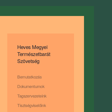
Heves Megyei
Természetbarát
Szövetség
Bemutatkozás
Dokumentumok
Tagszervezeteink
Tisztségviselőink