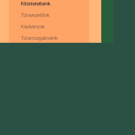
Kitüntetetteink
Túravezetőink
Kiadványok
Túramozgalmaink
Teljesítménytúráink
Linkek
Támogatóink