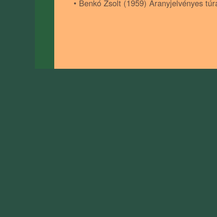
• Benkó Zsolt (1959) Aranyjelvényes túr