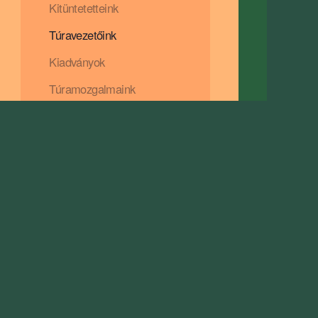
Kitüntetetteink
Túravezetőink
Kiadványok
Túramozgalmaink
Teljesítménytúráink
Linkek
Támogatóink