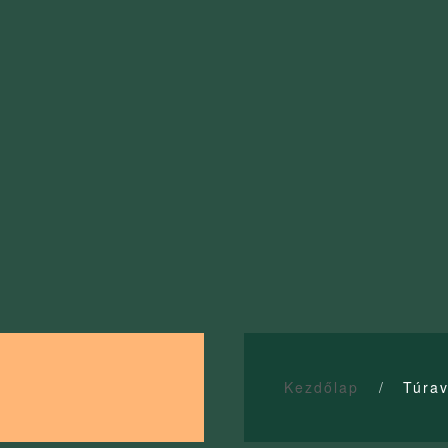
Kezdőlap
Túrav