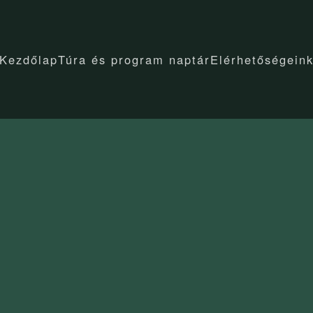
Kezdőlap
Túra és program naptár
Elérhetőségein