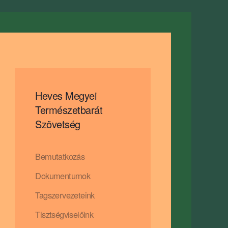
Heves Megyei
Természetbarát
Szövetség
Bemutatkozás
Dokumentumok
Tagszervezeteink
Tisztségviselőink