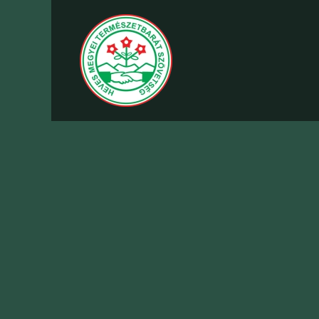
Fő tartalom átugrása