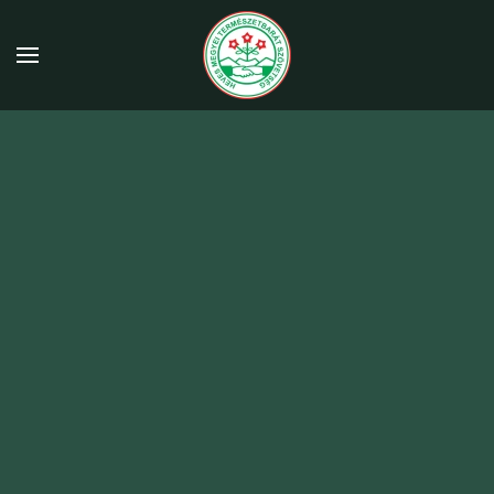
Fő tartalom átugrása